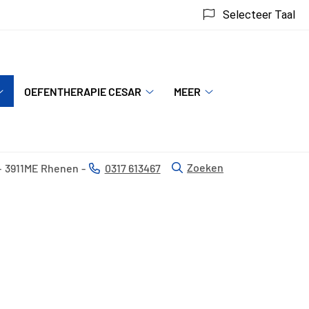
Selecteer Taal
OEFENTHERAPIE CESAR
MEER
Behandelingen
Oefentherapie
Meer
submenu
Cesar
submenu
submenu
Zoeken
3911ME
Rhenen
0317 613467
Tel: