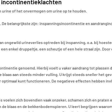
incontinentieklachten
an urine of het onvermogen om urine op te houden.
e. De belangrijkste zijn: inspanningsincontinentie en aandrangi
ongewild urineverlies optreden bij inspanning, o.a. bij hoesten
n een enkel druppeltje, een scheutje of een hele straal zijn. Doo
ntinentie genoemd. Hierbij voelt u vaker aandrang tot plassen 
e blaas aan steeds minder vulling. U krijgt steeds sneller het gev
r optimaal kunt functioneren. De negatieve effecten hebben invl
s voelen zich bovendien vaak onzeker, schamen zich en praten er
n de blaas en de bekkenbodemspieren. U leert begrijpen waarom u