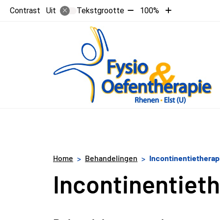
Tekst
Tekst
Contrast
Tekstgrootte
100%
Uit
verkleinen
vergroten
met
met
10%
10%
Home
Behandelingen
Incontinentietherap
Incontinentiet