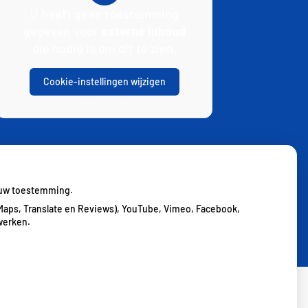
U heeft geen toestemming
gegeven voor
externe inhoud
die nodig is om dit te zien.
Cookie-instellingen wijzigen
j uw toestemming.
Maps, Translate en Reviews), YouTube, Vimeo, Facebook,
werken.
cy verklaring
|
Cookie-instellingen
|
Voorwaarden