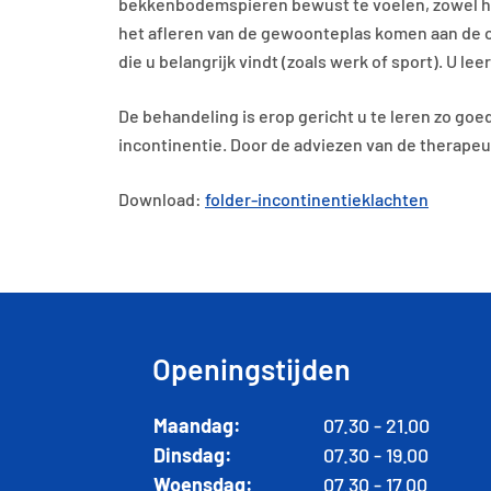
bekkenbodemspieren bewust te voelen, zowel het
het afleren van de gewoonteplas komen aan de o
die u belangrijk vindt (zoals werk of sport). U l
De behandeling is erop gericht u te leren zo go
incontinentie. Door de adviezen van de therapeut
Download:
folder-incontinentieklachten
Openingstijden
Maandag:
07.30 - 21.00
Dinsdag:
07.30 - 19.00
Woensdag:
07.30 - 17.00