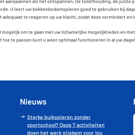
 aanspannen als het ontspannen. De toilethouding, de juiste p
rde. U leert uw bekkenbodemspieren goed te gebruiken bij dage
eert adequaat te reageren op uw klacht, zodat deze vermindert en/
ed mogelijk om te gaan met uw lichamelijke mogelijkheden en me
 toe te passen kunt u weer optimaal functioneren in al uw dageli
Nieuws
Sterke buikspieren zonder
sportschool? Deze 7 activiteiten
doen het werk stiekem voor jou