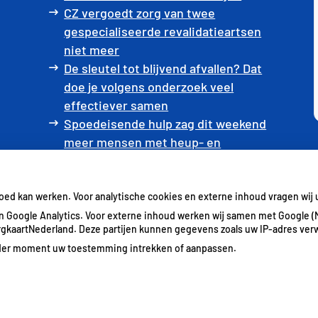
CZ vergoedt zorg van twee
gespecialiseerde revalidatieartsen
niet meer
De sleutel tot blijvend afvallen? Dat
doe je volgens onderzoek veel
effectiever samen
Spoedeisende hulp zag dit weekend
meer mensen met heup- en
polsbreuken binnenkomen
Een recept voor een wandeling:
waarom Erasmus MC patiënten het
goed kan werken. Voor analytische cookies en externe inhoud vragen wi
park in stuurt
 Google Analytics. Voor externe inhoud werken wij samen met Google (
ZorgkaartNederland. Deze partijen kunnen gegevens zoals uw IP-adres ver
ieder moment uw toestemming intrekken of aanpassen.
Bezoek
Bezoek
Priva