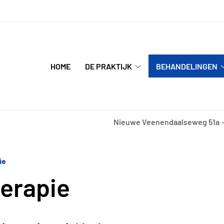
Hoofdmenu
HOME
DE PRAKTIJK
BEHANDELINGEN
De
praktijk
submenu
Nieuwe Veenendaalseweg
51a
ie
herapie