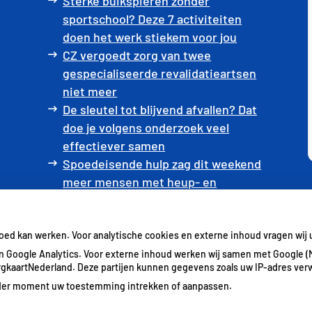
Sterke buikspieren zonder
sportschool? Deze 7 activiteiten
doen het werk stiekem voor jou
CZ vergoedt zorg van twee
gespecialiseerde revalidatieartsen
niet meer
De sleutel tot blijvend afvallen? Dat
doe je volgens onderzoek veel
effectiever samen
Spoedeisende hulp zag dit weekend
meer mensen met heup- en
polsbreuken binnenkomen
Een recept voor een wandeling:
waarom Erasmus MC patiënten het
goed kan werken. Voor analytische cookies en externe inhoud vragen wi
park in stuurt
 Google Analytics. Voor externe inhoud werken wij samen met Google (
ZorgkaartNederland. Deze partijen kunnen gegevens zoals uw IP-adres ver
ieder moment uw toestemming intrekken of aanpassen.