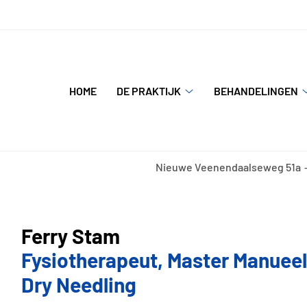
Hoofdmenu
HOME
DE PRAKTIJK
BEHANDELINGEN
De
praktijk
submenu
Nieuwe Veenendaalseweg
51a
Ferry Stam
Fysiotherapeut, Master Manueel
Dry Needling