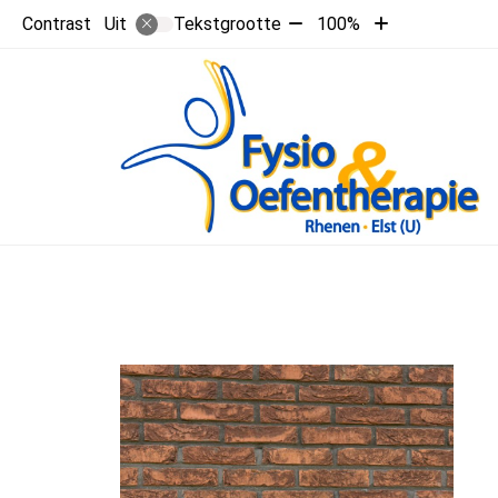
Tekst
Tekst
Contrast
Tekstgrootte
100%
Uit
verkleinen
vergroten
met
met
10%
10%