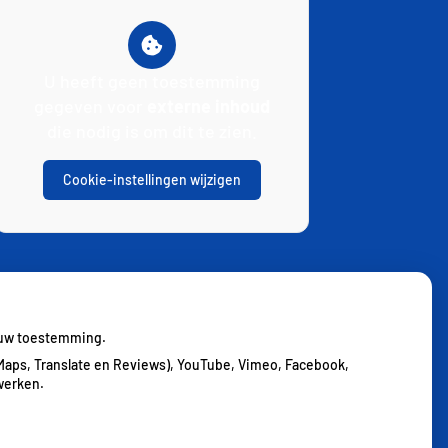
U heeft geen toestemming
gegeven voor
externe inhoud
die nodig is om dit te zien.
Cookie-instellingen wijzigen
j uw toestemming.
Maps, Translate en Reviews), YouTube, Vimeo, Facebook,
werken.