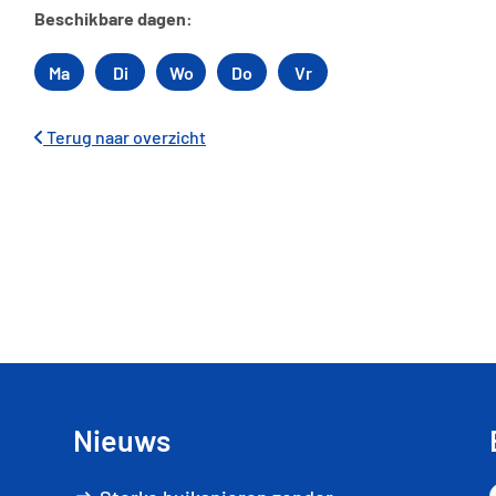
Beschikbare dagen:
Ma
Di
Wo
Do
Vr
Maandag
Dinsdag
Woensdag
Donderdag
Vrijdag
Terug naar overzicht
Nieuws