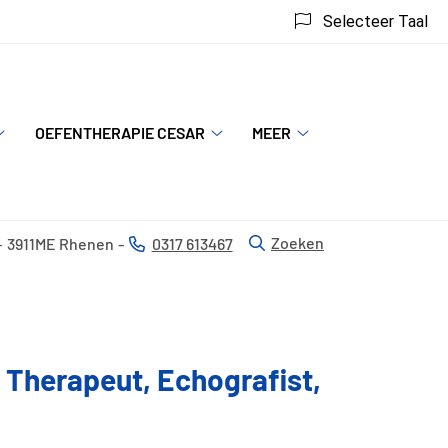
Selecteer Taal
OEFENTHERAPIE CESAR
MEER
Behandelingen
Oefentherapie
Meer
submenu
Cesar
submenu
submenu
Zoeken
3911ME
Rhenen
0317 613467
Tel:
 Therapeut, Echografist,